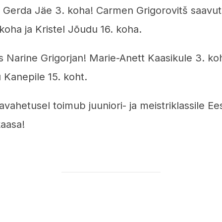
 Gerda Jäe 3. koha! Carmen Grigorovitš saavutas
koha ja Kristel Jõudu 16. koha.
tis Narine Grigorjan! Marie-Anett Kaasikule 3. ko
u Kanepile 15. koht.
avahetusel toimub juuniori- ja meistriklassile Ee
kaasa!
POST AUTHOR