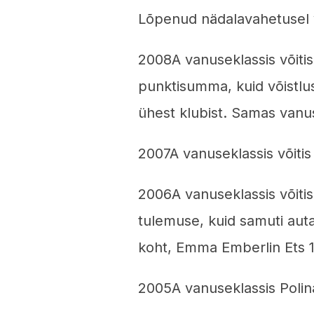
Lõpenud nädalavahetusel võ
2008A vanuseklassis võitis
punktisumma, kuid võistlus
ühest klubist. Samas vanuse
2007A vanuseklassis võitis
2006A vanuseklassis võiti
tulemuse, kuid samuti autas
koht, Emma Emberlin Ets 10
2005A vanuseklassis Polina