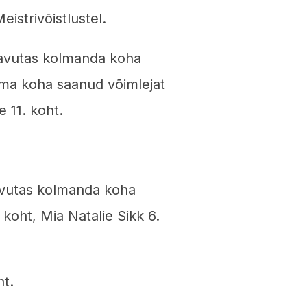
istrivõistlustel.
saavutas kolmanda koha
gema koha saanud võimlejat
e 11. koht.
aavutas kolmanda koha
 koht, Mia Natalie Sikk 6.
ht.