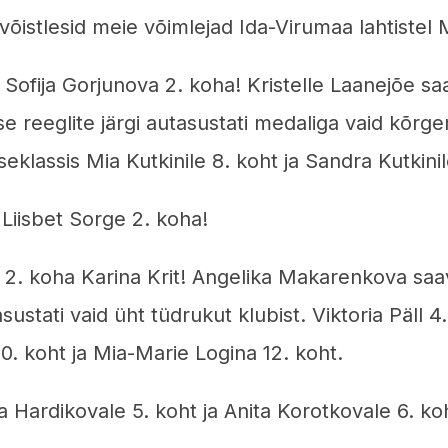
istlesid meie võimlejad Ida-Virumaa lahtistel Me
 Sofija Gorjunova 2. koha! Kristelle Laanejõe 
e reeglite järgi autasustati medaliga vaid kõr
klassis Mia Kutkinile 8. koht ja Sandra Kutkinil
 Liisbet Sorge 2. koha!
s 2. koha Karina Krit! Angelika Makarenkova s
ustati vaid üht tüdrukut klubist. Viktoria Päll 4.
. koht ja Mia-Marie Logina 12. koht.
 Hardikovale 5. koht ja Anita Korotkovale 6. ko