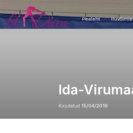
Skip
to
Pealeht
Iluvõiml
content
Ida-Virumaa
Posted
Kirjutatud
15/04/2019
on