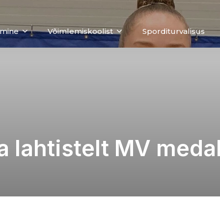
emine
Võimlemiskoolist
Sporditurvalisus
 lahtistelt MV medal