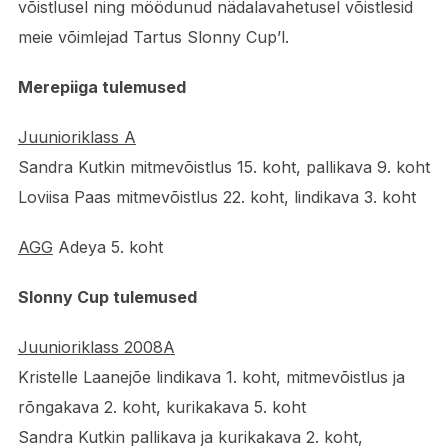
võistlusel ning möödunud nädalavahetusel võistlesid
meie võimlejad Tartus Slonny Cup’l.
Merepiiga tulemused
Juunioriklass A
Sandra Kutkin mitmevõistlus 15. koht, pallikava 9. koht
Loviisa Paas mitmevõistlus 22. koht, lindikava 3. koht
AGG
Adeya 5. koht
Slonny Cup tulemused
Juunioriklass 2008A
Kristelle Laanejõe lindikava 1. koht, mitmevõistlus ja
rõngakava 2. koht, kurikakava 5. koht
Sandra Kutkin pallikava ja kurikakava 2. koht,