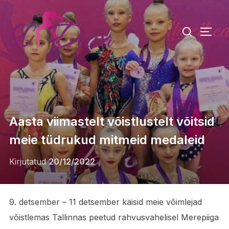
Skip
to
Search
TOGG
content
for:
Aasta viimastelt võistlustelt võitsid
meie tüdrukud mitmeid medaleid
Posted
Kirjutatud
20/12/2022
on
9. detsember – 11 detsember käisid meie võimlejad
võistlemas Tallinnas peetud rahvusvahelisel Merepiiga