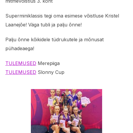
mitmevõistlus 3. koht
Superminiklassis tegi oma esimese võistluse Kristel
Laanejõe! Väga tubli ja palju õnne!
Palju õnne kõikidele tüdrukutele ja mõnusat
pühadeaega!
TULEMUSED
Merepiiga
TULEMUSED
Slonny Cup