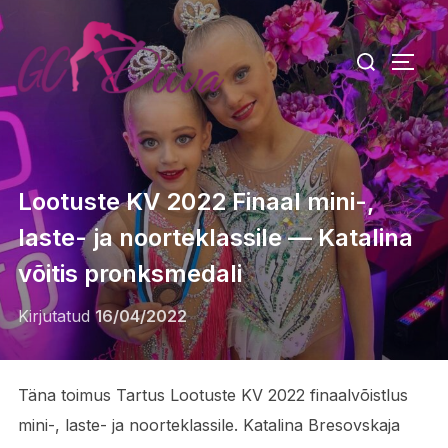
Skip
to
Search
TOGG
content
for:
Lootuste KV 2022 Finaal mini-,
laste- ja noorteklassile — Katalina
võitis pronksmedali
Posted
Kirjutatud
16/04/2022
on
Täna toimus Tartus Lootuste KV 2022 finaalvõistlus
mini-, laste- ja noorteklassile. Katalina Bresovskaja