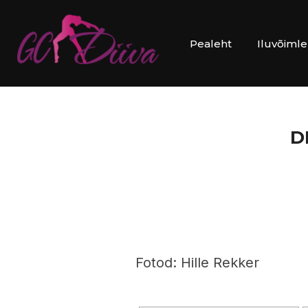
Skip
to
Pealeht
Iluvõiml
content
D
Fotod: Hille Rekker