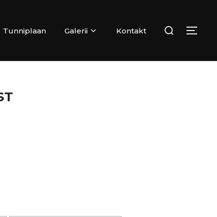
Search
Tunniplaan
Galerii
Kontakt
TOG
for:
ST