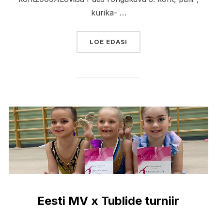
kurika- …
“TARTU MV X
”
LOE EDASI
Eesti MV x Tublide turniir