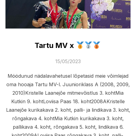
Tartu MV x
Posted
15/05/2023
on
Möödunud nädalavahetusel lõpetasid meie võimlejad
oma hooaja Tartu MV-l. Juunioriklass A (2008, 2009,
2010)Kristelle Laanejõe mitmevõistlus 3. kohtMia
Kutkin 9. kohtLoviisa Paas 18. koht2008AKristelle
Laanejõe kurikakava 2. koht, palli- ja lindikava 3. koht,
rõngakava 4. kohtMia Kutkin kurikakava 3. koht,
pallikava 4. koht, rõngakava 5. koht, lindikava 6.
koht2009ALoviisa Paas rõngakava 3. koht, palli-,