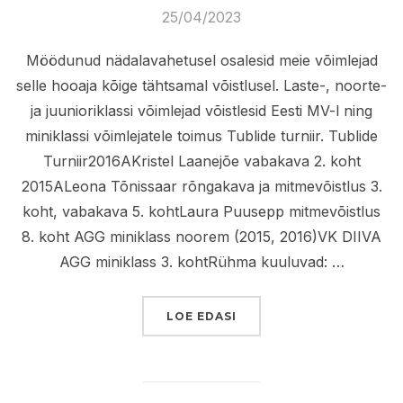
Posted
25/04/2023
on
Möödunud nädalavahetusel osalesid meie võimlejad
selle hooaja kõige tähtsamal võistlusel. Laste-, noorte-
ja juunioriklassi võimlejad võistlesid Eesti MV-l ning
miniklassi võimlejatele toimus Tublide turniir. Tublide
Turniir2016AKristel Laanejõe vabakava 2. koht
2015ALeona Tõnissaar rõngakava ja mitmevõistlus 3.
koht, vabakava 5. kohtLaura Puusepp mitmevõistlus
8. koht AGG miniklass noorem (2015, 2016)VK DIIVA
AGG miniklass 3. kohtRühma kuuluvad: …
“EESTI MV X TUBLIDE TU
LOE EDASI