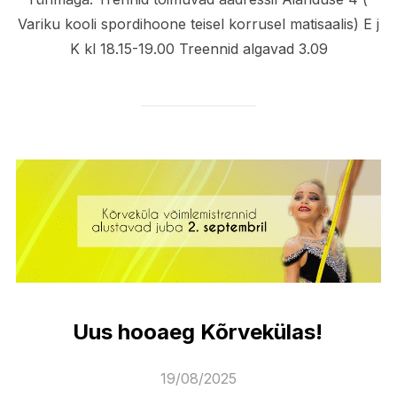
Variku kooli spordihoone teisel korrusel matisaalis) E j
K kl 18.15-19.00 Treennid algavad 3.09
Uus hooaeg Kõrvekülas!
Posted
19/08/2025