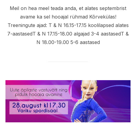
on
Meil on hea meel teada anda, et alates septembrist
avame ka sel hooajal rühmad Kõrvekülas!
Treeningute ajad: T & N 16.15-17.15 koolilapsed alates
7-aastasedT & N 17.15-18.00 algajad 3-4 aastasedT &
N 18.00-19.00 5-6 aastased