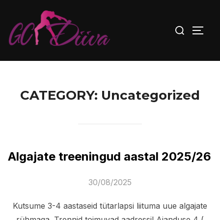
Skip
to
Search
TOGG
content
for:
CATEGORY:
Uncategorized
Algajate treeningud aastal 2025/26
Posted
30/08/2025
on
Kutsume 3-4 aastaseid tütarlapsi liituma uue algajate
rühmaga. Trennid toimuvad aadressil Aianduse 4 (