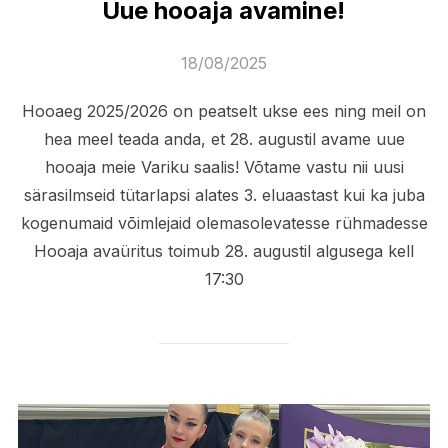
Uue hooaja avamine!
Posted
18/08/2025
on
Hooaeg 2025/2026 on peatselt ukse ees ning meil on
hea meel teada anda, et 28. augustil avame uue
hooaja meie Variku saalis! Võtame vastu nii uusi
särasilmseid tütarlapsi alates 3. eluaastast kui ka juba
kogenumaid võimlejaid olemasolevatesse rühmadesse
Hooaja avaüritus toimub 28. augustil algusega kell
17:30